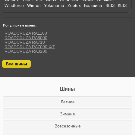
Windforce
Winrun
Yokohama
Zeetex
Белшина
ВШЗ
КШЗ
Популярные шины:
ROADCRUZA RA1100
ROADCRUZA RA8000
ROADCRUZA RA710
ROADCRUZA RA7000 X/T
ROADCRUZA RA3200
Все шины
Шины
Летние
Зимние
Всесезонные