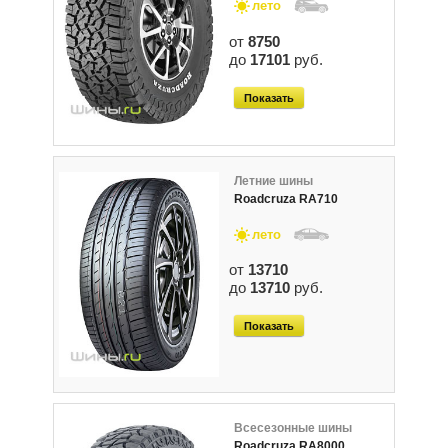
лето
от
8750
до
17101
руб.
Показать
Летние шины
Roadcruza RA710
лето
от
13710
до
13710
руб.
Показать
Всесезонные шины
Roadcruza RA8000