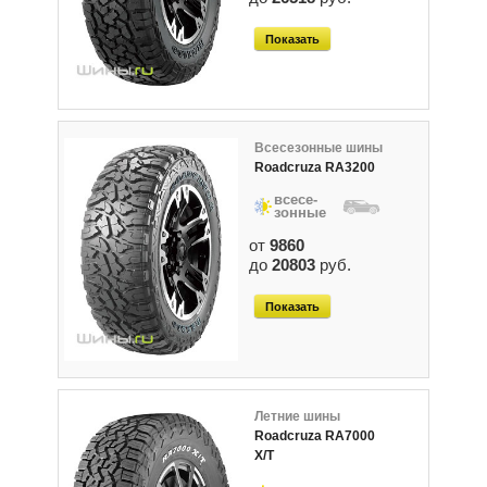
Показать
Всесезонные шины
Roadcruza RA3200
всесе-
зонные
от
9860
до
20803
руб.
Показать
Летние шины
Roadcruza RA7000
X/T