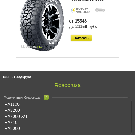
всесе-
зонные
от
15548
до
21158
руб.
Показать
Шины Роадкруза
Roadcruza
Модели шин Roadcruza:
RA1100
RA3200
RA7000 X/T
RA710
RA8000