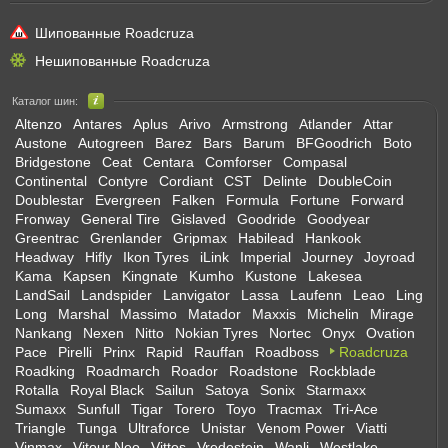
Шипованные Roadcruza
Нешипованные Roadcruza
Каталог шин:
Altenzo
Antares
Aplus
Arivo
Armstrong
Atlander
Attar
Austone
Autogreen
Barez
Bars
Barum
BFGoodrich
Boto
Bridgestone
Ceat
Centara
Comforser
Compasal
Continental
Contyre
Cordiant
CST
Delinte
DoubleCoin
Doublestar
Evergreen
Falken
Formula
Fortune
Forward
Fronway
General Tire
Gislaved
Goodride
Goodyear
Greentrac
Grenlander
Gripmax
Habilead
Hankook
Headway
Hifly
Ikon Tyres
iLink
Imperial
Journey
Joyroad
Kama
Kapsen
Kingnate
Kumho
Kustone
Lakesea
LandSail
Landspider
Lanvigator
Lassa
Laufenn
Leao
Ling
Long
Marshal
Massimo
Matador
Maxxis
Michelin
Mirage
Nankang
Nexen
Nitto
Nokian Tyres
Nortec
Onyx
Ovation
Pace
Pirelli
Prinx
Rapid
Rauffan
Roadboss
Roadcruza
Roadking
Roadmarch
Roador
Roadstone
Rockblade
Rotalla
Royal Black
Sailun
Satoya
Sonix
Starmaxx
Sumaxx
Sunfull
Tigar
Torero
Toyo
Tracmax
Tri-Ace
Triangle
Tunga
Ultraforce
Unistar
Venom Power
Viatti
Vinmax
Vitour Neo
Vittos
Vredestein
Wanli
Westlake