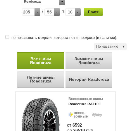
Roadcruza
/
205
55
R
16
не показывать модели, которых нет в продаже (в наличии).
По названию
Все шины
Зимние шины
Roadcruza
Roadcruza
Летние шины
История Roadcruza
Roadcruza
Всесезонные шины
Roadcruza RA1100
всесе-
зонные
от
6592
до
26518
руб.